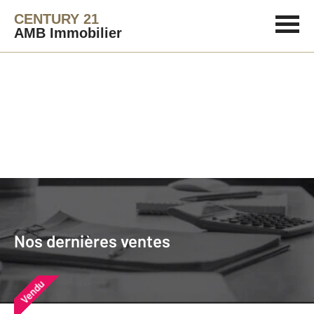
CENTURY 21
AMB Immobilier
Agence immobilière
Vendre
Nos dernières ventes
Nos derniers biens vendus près de
Nos dernières ventes
chez vous
Vendu